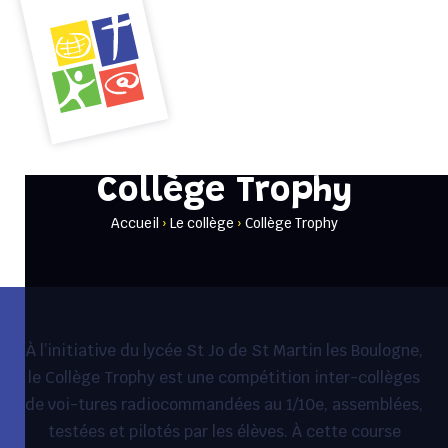
Menu
Collège Trophy
Accueil
›
Le collège
›
Collège Trophy
À l’initiative du lycée St Jo de St Martin les Boulogne,
le Collège Trophy est une compétition inter-collèges
de voi-tures radiocommandées au 1/10e, assemblées,
testées et pilotés par les élèves. À cette course