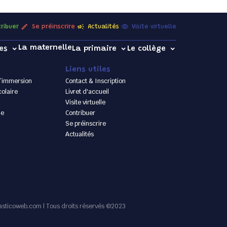
ribuer
Se préinscrire
Actualités
Visite virtuelle
La maternelle
es
La primaire
Le collège
Liens utiles
’immersion
Contact & Inscription
olaire
Livret d'accueil
Visite virtuelle
le
Contribuer
Se préinscrire
Actualités
asticoweb.com | Tous droits réservés ©2023