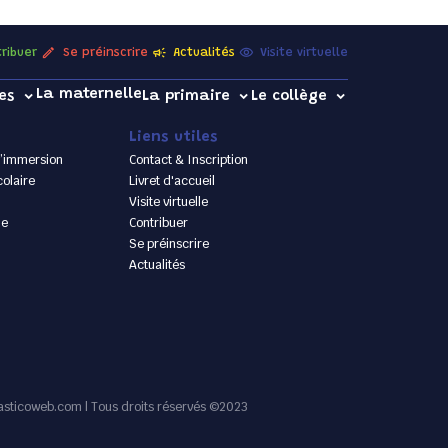
ribuer
Se préinscrire
Actualités
Visite virtuelle
La maternelle
es
La primaire
Le collège
Liens utiles
’immersion
Contact & Inscription
olaire
Livret d'accueil
Visite virtuelle
le
Contribuer
Se préinscrire
Actualités
asticoweb.com | Tous droits réservés ©2023