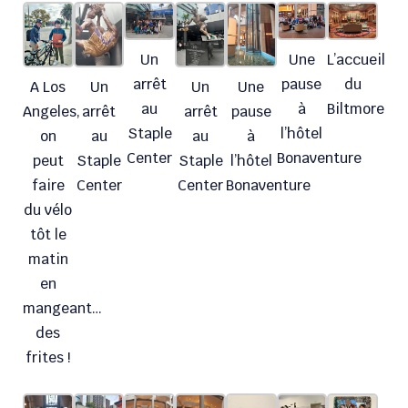
Un
Une
L’accueil
arrêt
pause
du
A Los
Un
Un
Une
au
à
Biltmore
Angeles,
arrêt
arrêt
pause
Staple
l’hôtel
on
au
au
à
Center
Bonaventure
peut
Staple
Staple
l’hôtel
faire
Center
Center
Bonaventure
du vélo
tôt le
matin
en
mangeant…
des
frites !