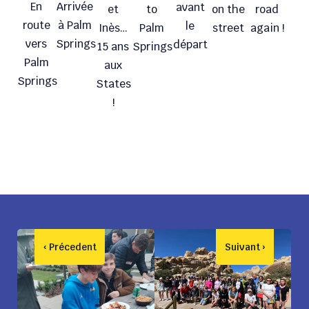
En
Arrivée
avant
et
to
on the
road
route
à Palm
le
Inès…
Palm
street
again !
vers
Springs
départ
15 ans
Springs
Palm
aux
Springs
States
!