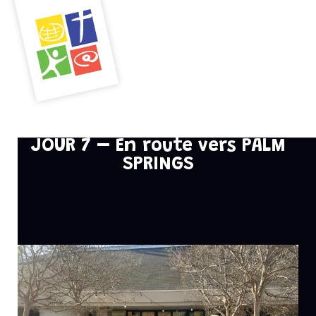
Menu
JOUR 7 – En route vers PALM
SPRINGS