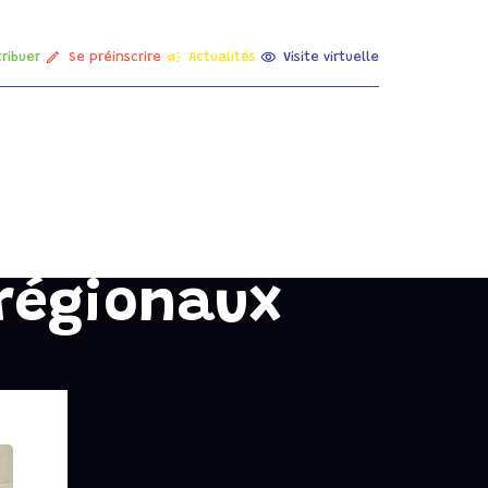
ribuer
Se préinscrire
Actualités
Visite virtuelle
La maternelle
es
La primaire
Le collège
régionaux