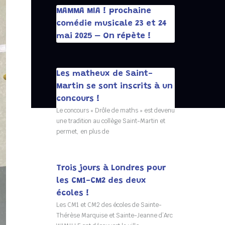
MAMMA MIA ! prochaine
comédie musicale 23 et 24
mai 2025 – On répète !
Les matheux de Saint-
Martin se sont inscrits à un
concours !
Le concours « Drôle de maths » est devenu
une tradition au collège Saint-Martin et
permet, en plus de
Trois jours à Londres pour
les CM1-CM2 des deux
écoles !
Les CM1 et CM2 des écoles de Sainte-
Thérèse Marquise et Sainte-Jeanne d’Arc