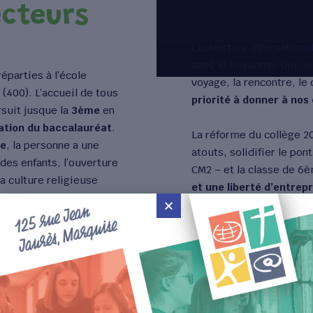
ecteurs
L’ouverture international
avec le Royaume-Uni, le
éparties à l’école
voyage, la rencontre, le
 (400). L’accueil de tous
priorité à donner à nos
suit jusque la
3ème
en
ation du baccalauréat
.
La réforme du collège 2
ue
, la personne a une
atouts, solidifier le pont
es enfants, l’ouverture
CM2 – et la classe de 
a culture religieuse
et une liberté d’entrep
ative, professeurs et
d’accompagner l’élève d
parcours
.
Le groupe sco
un bel avenir sans oubli
 activités théâtrales,…),
accompagner l’élève, pr
ton, modélisme, jeu
décalage du temps
Frédéric Baill
Chef d'établissement co