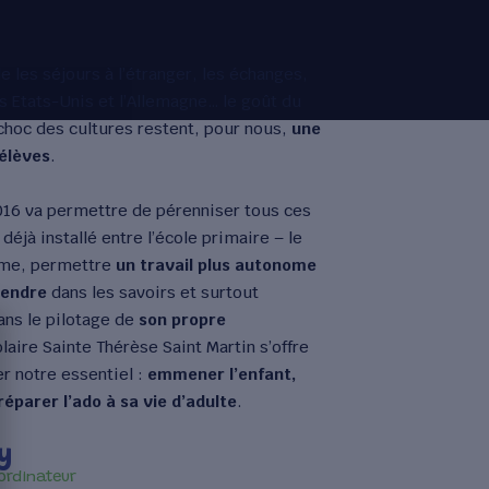
e les séjours à l’étranger, les échanges,
s Etats-Unis et l’Allemagne… le goût du
 choc des cultures restent, pour nous,
une
 élèves
.
016 va permettre de pérenniser tous ces
 déjà installé entre l’école primaire – le
6ème, permettre
un travail plus autonome
rendre
dans les savoirs et surtout
ans le pilotage de
son propre
laire Sainte Thérèse Saint Martin s’offre
er notre essentiel :
emmener l’enfant,
éparer l’ado à sa vie d’adulte
.
y
ordinateur