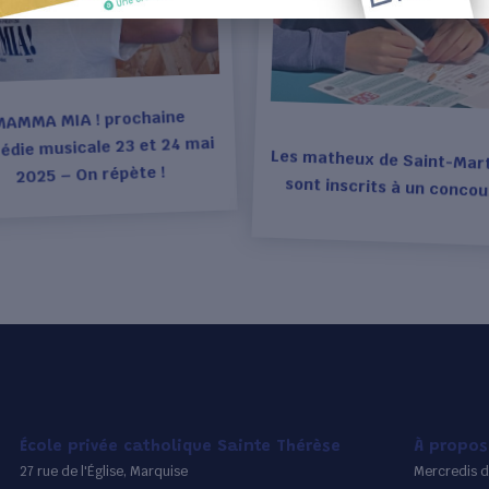
MAMMA MIA ! prochaine
die musicale 23 et 24 mai
Les matheux de Saint-Mart
2025 – On répète !
sont inscrits à un concou
École privée catholique Sainte Thérèse
À propos
27 rue de l'Église, Marquise
Mercredis d