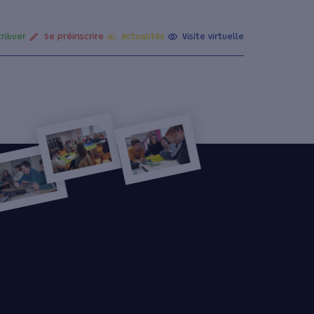
ribuer
Se préinscrire
Actualités
Visite virtuelle
La maternelle
es
La primaire
Le collège